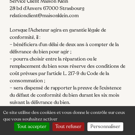
Service Client Maison Klein
28 bd d’Anvers 67000 Strasbourg
relationclient@maisonklein.com
Lorsque l’Acheteur agira en garantie légale de
conformité, il :
– bénéficiera d’un délai de deux ans à compter de la
délivrance du bien pour agir ;
– pourra choisir entre la réparation ou le
remplacement du bien sous réserve des conditions de
coût prévues par l’article L. 217-9 du Code de la
consommation ;
– sera dispensé de rapporter la preuve de l’existence
du défaut de conformité du bien durant les six mois
suivant la délivrance du bien.
L’Acheteur pourra également décider de mettre en
Ce site utilise des cookies et vous donne le contrôle sur ceux
œuvre la garantie contre les défauts cachés de la
que vous souhaitez activer
chose vendue au sens de l’article 1641 du Code civil et,
Tout accepter
Tout refuser
Personnaliser
dans cette hypothèse, il peut choisir entre la